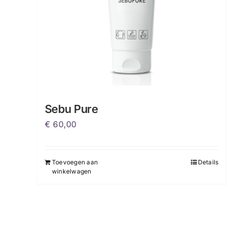
op
de
productpagina
Sebu Pure
€
60,00
Toevoegen aan
Details
winkelwagen