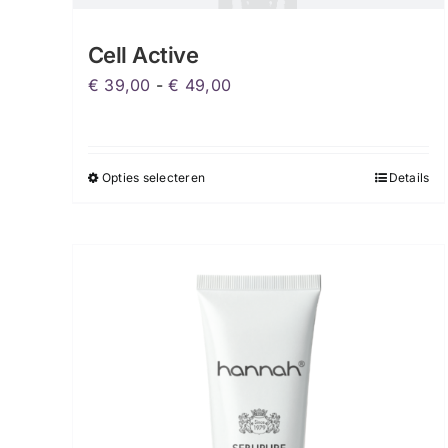
Cell Active
Prijsklasse:
€
39,00
-
€
49,00
€ 39,00
tot
€ 49,00
Opties selecteren
Details
Dit
product
heeft
meerdere
variaties.
Deze
optie
kan
gekozen
worden