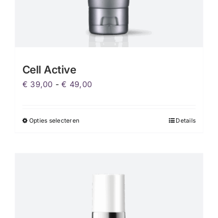
Cell Active
Prijsklasse:
€
39,00
-
€
49,00
€ 39,00
tot
Opties selecteren
Details
Dit
€ 49,00
product
heeft
meerdere
variaties.
Deze
optie
kan