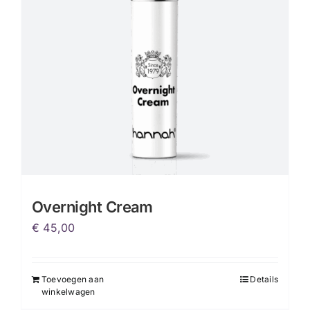
gekozen
worden
op
de
productpagina
Overnight Cream
€
45,00
Toevoegen aan
Details
winkelwagen