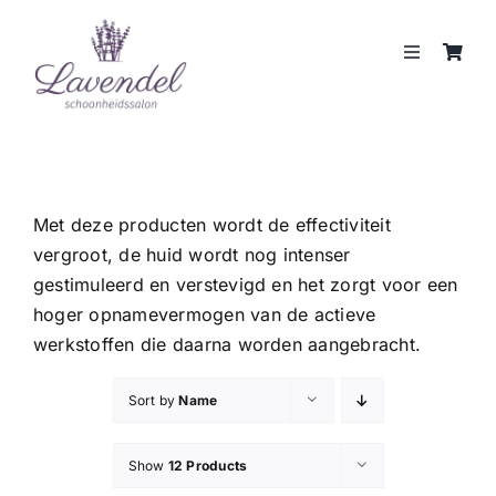
Skip
to
Toggle
content
Navigation
JOUW HUIDCOACH
BEHANDELINGEN
Met deze producten wordt de effectiviteit
vergroot, de huid wordt nog intenser
MERKEN
gestimuleerd en verstevigd en het zorgt voor een
hoger opnamevermogen van de actieve
WEBSHOP
werkstoffen die daarna worden aangebracht.
REVIEWS
Sort by
Name
Show
12 Products
CONTACT