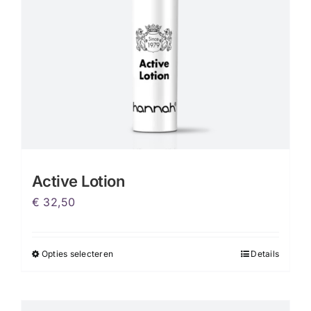
Active Lotion
€
32,50
Opties selecteren
Details
Dit
product
heeft