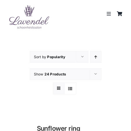
Skip
to
Toggle
content
Navigation
JOUW HUIDCOACH
BEHANDELINGEN
Sort by
Popularity
MERKEN
Show
24 Products
WEBSHOP
REVIEWS
CONTACT
Sunflower ring