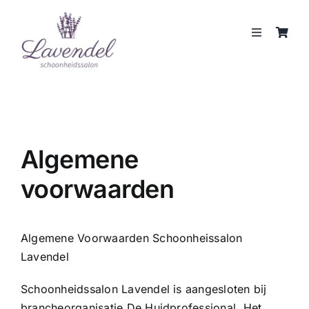
Skip
to
Toggle
content
Navigation
JOUW HUIDCOACH
BEHANDELINGEN
Algemene
MERKEN
voorwaarden
WEBSHOP
Algemene Voorwaarden Schoonheissalon
REVIEWS
Lavendel
Schoonheidssalon Lavendel is aangesloten bij
CONTACT
brancheorganisatie De Huidprofessional. Het