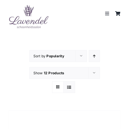
Skip
to
Toggle
content
Navigation
JOUW HUIDCOACH
BEHANDELINGEN
Sort by
Popularity
MERKEN
Show
12 Products
WEBSHOP
REVIEWS
CONTACT