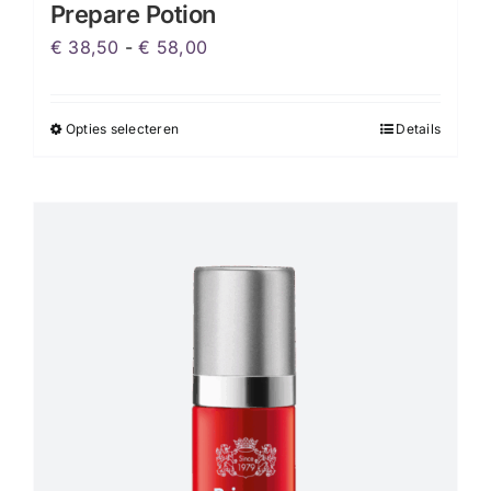
Prepare Potion
Prijsklasse:
€
38,50
-
€
58,00
€ 38,50
tot
Opties selecteren
Details
Dit
€ 58,00
product
heeft
meerdere
variaties.
Deze
optie
kan
gekozen
worden
op
de
productpagina