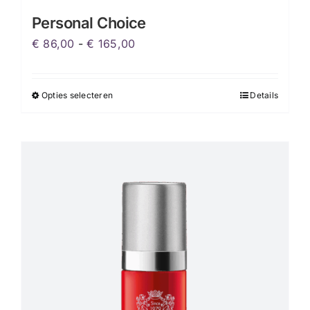
Personal Choice
Prijsklasse:
€
86,00
-
€
165,00
€ 86,00
tot
Opties selecteren
Details
Dit
€ 165,00
product
heeft
meerdere
variaties.
Deze
optie
kan
gekozen
worden
op
de