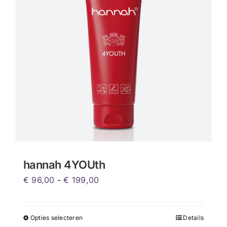
kan
gekozen
worden
op
de
productpagina
hannah 4YOUth
Prijsklasse:
€
96,00
-
€
199,00
€ 96,00
tot
Opties selecteren
Details
Dit
€ 199,00