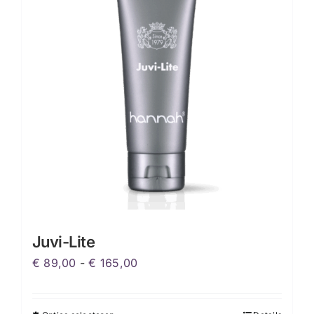
optie
kan
gekozen
worden
op
de
productpagina
Juvi-Lite
Prijsklasse:
€
89,00
-
€
165,00
€ 89,00
tot