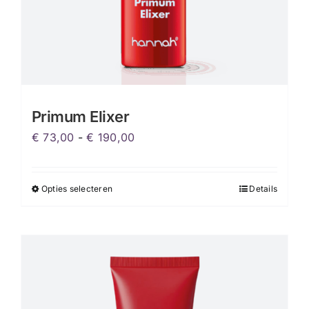
Primum Elixer
Prijsklasse:
€
73,00
-
€
190,00
€ 73,00
tot
Opties selecteren
Details
Dit
€ 190,00
product
heeft
meerdere
variaties.
Deze
optie