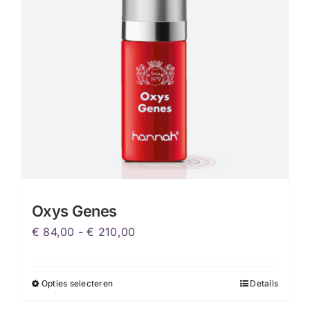
Oxys Genes
Prijsklasse:
€
84,00
-
€
210,00
€ 84,00
tot
Opties selecteren
Details
Dit
€ 210,00
product