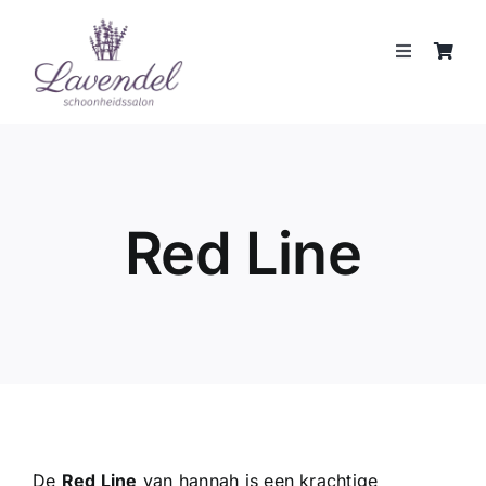
Skip
to
Toggle
content
Navigation
JOUW HUIDCOACH
BEHANDELINGEN
Red Line
MERKEN
WEBSHOP
REVIEWS
CONTACT
De
Red Line
van
hannah
is een krachtige