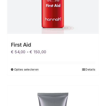
productpagina
First Aid
Prijsklasse:
€
54,00
-
€
150,00
€ 54,00
tot
Opties selecteren
Details
Dit
€ 150,00
product
heeft
meerdere
variaties.
Deze