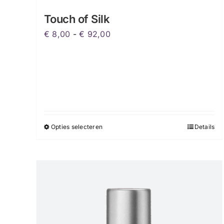
Touch of Silk
Prijsklasse:
€
8,00
-
€
92,00
€ 8,00
tot
€ 92,00
Opties selecteren
Details
Dit
product
heeft
meerdere
variaties.
Deze
optie
kan