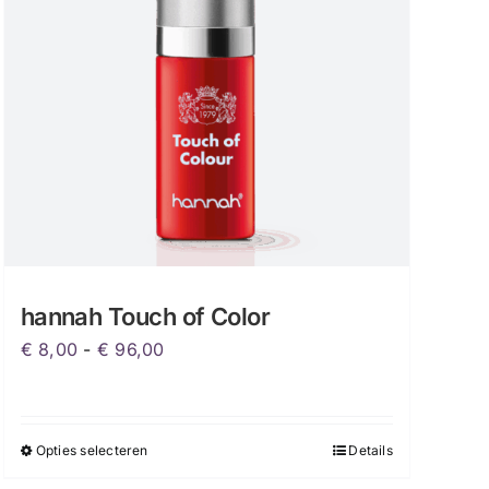
hannah Touch of Color
Prijsklasse:
€
8,00
-
€
96,00
€ 8,00
tot
€ 96,00
Opties selecteren
Details
Dit
product