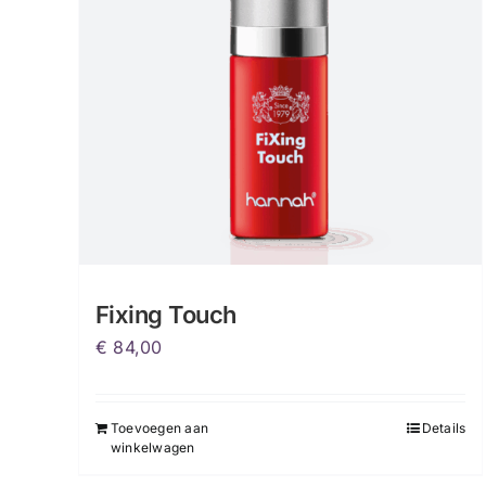
gekozen
worden
op
de
productpagina
Fixing Touch
€
84,00
Toevoegen aan
Details
winkelwagen