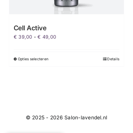
Cell Active
Prijsklasse:
€
39,00
-
€
49,00
€ 39,00
tot
Opties selecteren
Details
Dit
€ 49,00
product
heeft
meerdere
variaties.
Deze
optie
kan
© 2025 - 2026 Salon-lavendel.nl
gekozen
worden