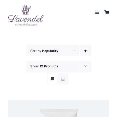
Skip
to
Toggle
content
Navigation
JOUW HUIDCOACH
BEHANDELINGEN
Sort by
Popularity
MERKEN
Show
12 Products
WEBSHOP
REVIEWS
CONTACT