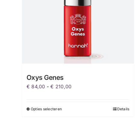
Oxys Genes
Prijsklasse:
€
84,00
-
€
210,00
€ 84,00
tot
Opties selecteren
Details
Dit
€ 210,00
product
heeft
meerdere