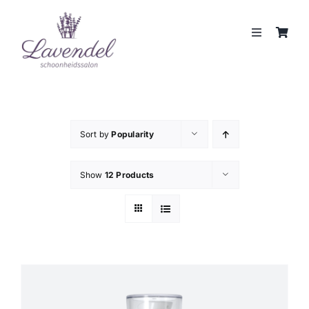
Skip
to
Toggle
content
Navigation
JOUW HUIDCOACH
BEHANDELINGEN
Sort by
Popularity
MERKEN
Show
12 Products
WEBSHOP
REVIEWS
CONTACT