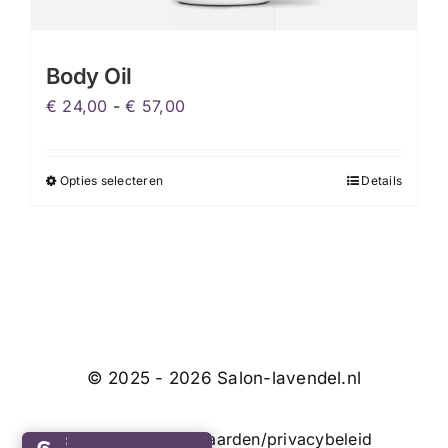
Body Oil
Prijsklasse:
€
24,00
-
€
57,00
€ 24,00
tot
Opties selecteren
Details
Dit
€ 57,00
product
heeft
meerdere
variaties.
Deze
optie
kan
© 2025 - 2026 Salon-lavendel.nl
gekozen
worden
Algemene voorwaarden/privacybeleid