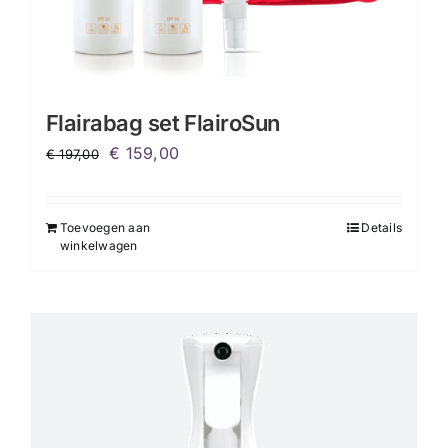
Flairabag set FlairoSun
Oorspronkelijke
Huidige
€
159,00
€
197,00
prijs
prijs
was:
is:
Toevoegen aan
Details
€ 197,00.
€ 159,00.
winkelwagen