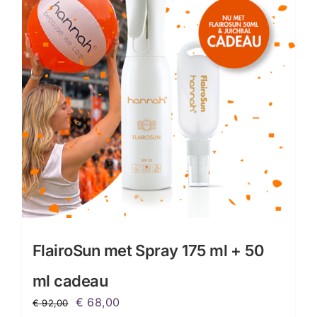
FlairoSun met Spray 175 ml + 50
ml cadeau
Oorspronkelijke
Huidige
€
68,00
€
92,00