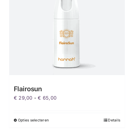
Flairosun
Prijsklasse:
€
29,00
-
€
65,00
€ 29,00
tot
Opties selecteren
Details
Dit
€ 65,00
product