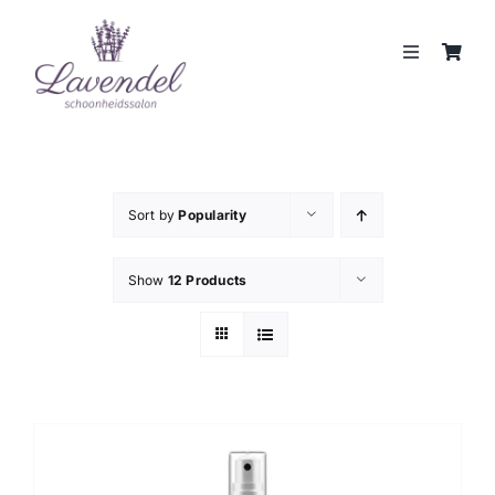
Skip
to
Toggle
content
Navigation
JOUW HUIDCOACH
BEHANDELINGEN
Sort by
Popularity
MERKEN
Show
12 Products
WEBSHOP
REVIEWS
CONTACT