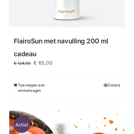
FlairoSun met navulling 200 ml
cadeau
Oorspronkelijke
Huidige
€
65,00
€
124,00
prijs
prijs
was:
is:
Toevoegen aan
Details
€ 124,00.
€ 65,00.
winkelwagen
Actie!