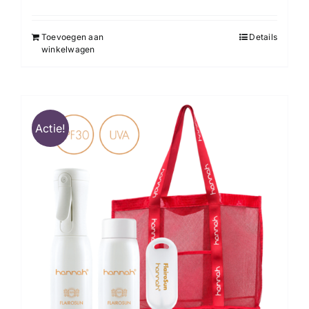
prijs
prijs
was:
is:
Toevoegen aan
Details
€ 92,00.
€ 68,00.
winkelwagen
Actie!