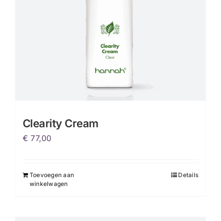
op
de
productpagina
Clearity Cream
€
77,00
Toevoegen aan
Details
winkelwagen