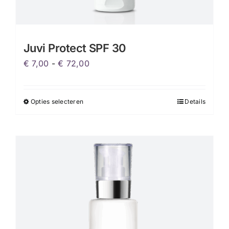
Juvi Protect SPF 30
Prijsklasse:
€
7,00
-
€
72,00
€ 7,00
tot
Opties selecteren
Details
Dit
€ 72,00
product
heeft
meerdere
variaties.
Deze
optie
kan
gekozen
worden