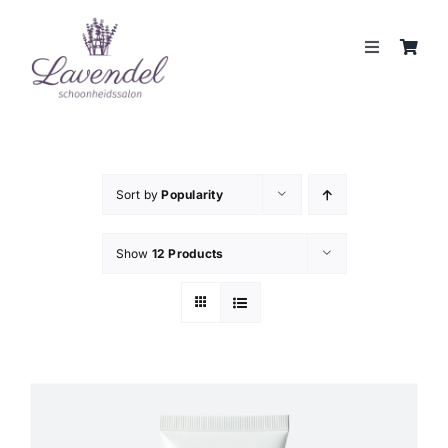
Skip
to
Toggle
content
Navigation
JOUW HUIDCOACH
BEHANDELINGEN
Sort by
Popularity
MERKEN
Show
12 Products
WEBSHOP
REVIEWS
CONTACT