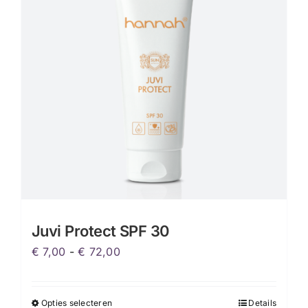
Juvi Protect SPF 30
Prijsklasse:
€
7,00
-
€
72,00
€ 7,00
tot
Opties selecteren
Details
Dit
€ 72,00