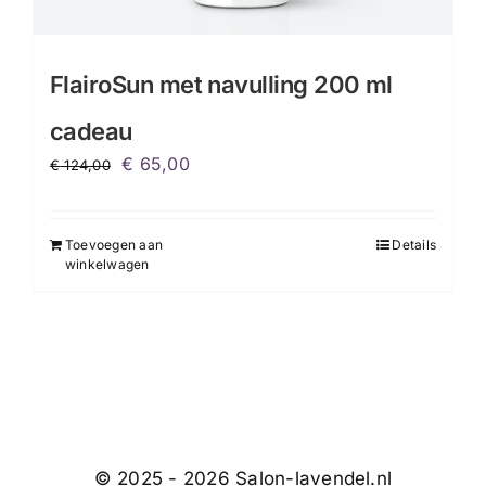
FlairoSun met navulling 200 ml
cadeau
Oorspronkelijke
Huidige
€
65,00
€
124,00
prijs
prijs
was:
is:
Toevoegen aan
Details
€ 124,00.
€ 65,00.
winkelwagen
© 2025 - 2026 Salon-lavendel.nl