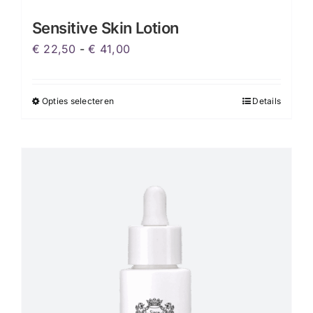
Sensitive Skin Lotion
Prijsklasse:
€
22,50
-
€
41,00
€ 22,50
tot
Opties selecteren
Details
Dit
€ 41,00
product
heeft
meerdere
variaties.
Deze
optie
kan
gekozen
worden
op
de