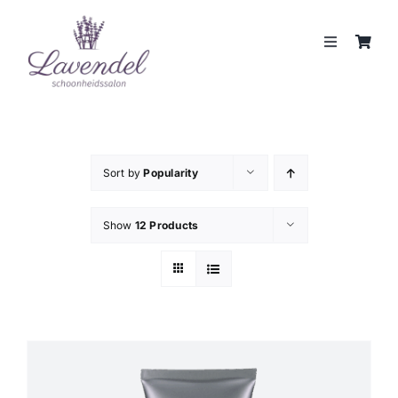
Skip
to
Toggle
content
Navigation
JOUW HUIDCOACH
BEHANDELINGEN
Sort by
Popularity
MERKEN
Show
12 Products
WEBSHOP
REVIEWS
CONTACT