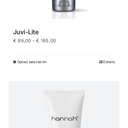
Juvi-Lite
Prijsklasse:
€
89,00
-
€
165,00
€ 89,00
tot
Opties selecteren
Details
Dit
€ 165,00
product
heeft
meerdere
variaties.
Deze
optie
kan
gekozen