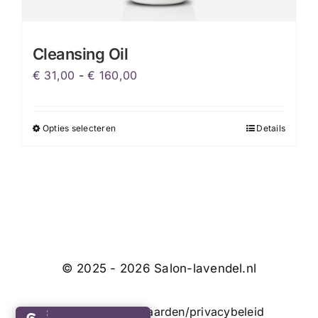
Cleansing Oil
Prijsklasse:
€
31,00
-
€
160,00
€ 31,00
tot
Opties selecteren
Details
Dit
€ 160,00
product
heeft
meerdere
variaties.
Deze
optie
kan
© 2025 - 2026 Salon-lavendel.nl
gekozen
worden
Algemene voorwaarden/privacybeleid