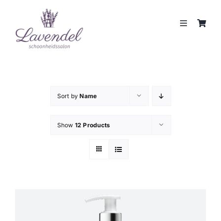
Skip
to
Toggle
content
Navigation
JOUW HUIDCOACH
BEHANDELINGEN
Sort by
Name
MERKEN
Show
12 Products
WEBSHOP
REVIEWS
CONTACT