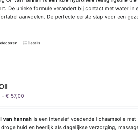
g Oil van hannah is een luxe hydrofiele reinigingsolie die 
€ 160,00
ert. De unieke formule verandert bij contact met water in
ortabel aanvoelen. De perfecte eerste stap voor een gezo
selecteren
Details
Dit
product
heeft
meerdere
variaties.
Deze
Oil
optie
Prijsklasse:
0
-
€
57,00
kan
€ 24,00
gekozen
tot
worden
l van hannah
is een intensief voedende lichaamsolie met
€ 57,00
op
r droge huid en heerlijk als dagelijkse verzorging, massag
de