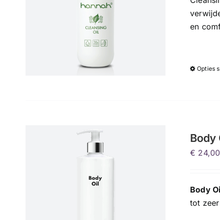
Cleansin
verwijd
en comf
Opties 
Body 
€
24,0
Body Oi
tot zee