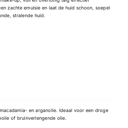
make-up, vuil en overtollig talg effectief
 een zachte emulsie en laat de huid schoon, soepel
nde, stralende huid.
 macadamia- en arganolie. Ideaal voor een droge
eolie of bruinverlengende olie.