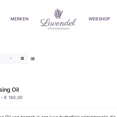
MERKEN
WEBSHOP
sing Oil
Prijsklasse:
-
€
160,00
€ 31,00
tot