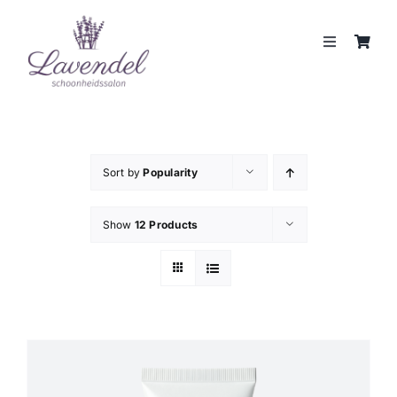
Skip
to
Toggle
content
Navigation
JOUW HUIDCOACH
BEHANDELINGEN
Sort by
Popularity
MERKEN
Show
12 Products
WEBSHOP
REVIEWS
CONTACT