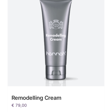
variaties.
Deze
optie
kan
gekozen
worden
op
de
productpagina
Remodelling Cream
€
79,00