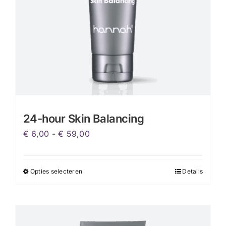
24-hour Skin Balancing
Prijsklasse:
€
6,00
-
€
59,00
€ 6,00
tot
Opties selecteren
Details
Dit
€ 59,00
product
heeft
meerdere