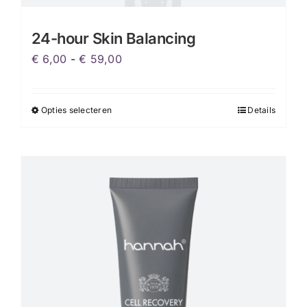
24-hour Skin Balancing
Prijsklasse:
€
6,00
-
€
59,00
€ 6,00
tot
Opties selecteren
Details
Dit
€ 59,00
product
heeft
meerdere
variaties.
Deze
optie
kan
gekozen
worden
op