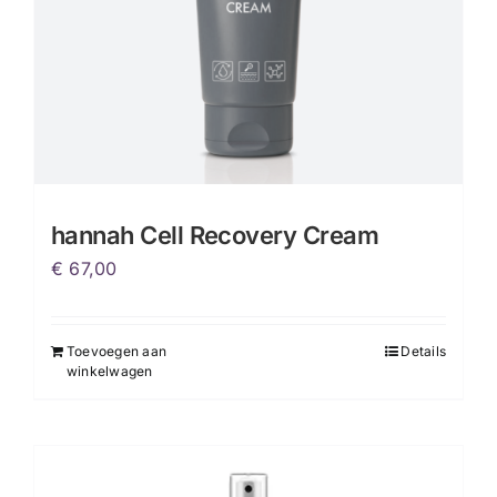
de
productpagina
hannah Cell Recovery Cream
€
67,00
Toevoegen aan
Details
winkelwagen