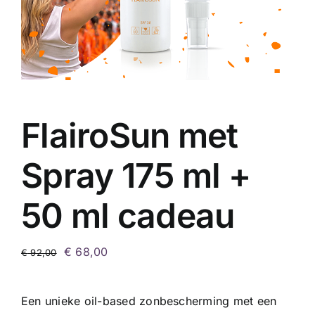
FlairoSun met
Spray 175 ml +
50 ml cadeau
Oorspronkelijke
Huidige
€
68,00
€
92,00
prijs
prijs
was:
is:
Een unieke oil-based zonbescherming met een
€ 92,00.
€ 68,00.