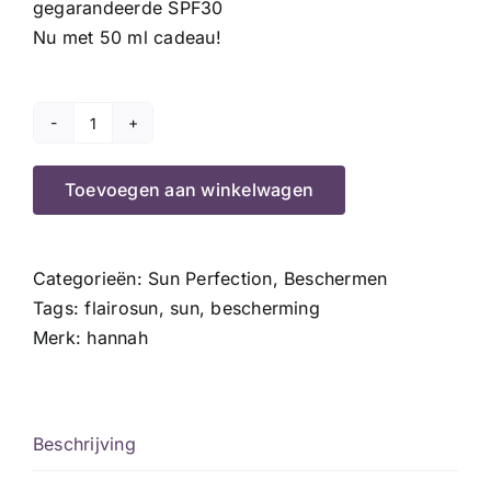
gegarandeerde SPF30
Nu met 50 ml cadeau!
FlairoSun
met
Toevoegen aan winkelwagen
Spray
175
ml
Categorieën:
Sun Perfection
,
Beschermen
+
Tags:
flairosun
,
sun
,
bescherming
50
Merk:
hannah
ml
cadeau
aantal
Beschrijving