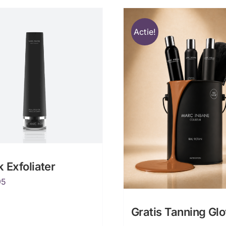
Actie!
 Exfoliater
95
Gratis Tanning Gl