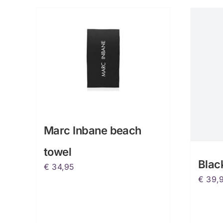
Marc Inbane beach
towel
Black
€
34,95
€
39,