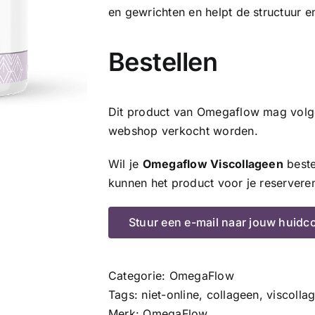
en gewrichten en helpt de structuur e
Bestellen
Dit product van Omegaflow mag volgen
webshop verkocht worden.
Wil je
Omegaflow Viscollageen
beste
kunnen het product voor je reservere
Stuur een e-mail naar jouw huidc
Categorie:
OmegaFlow
Tags:
niet-online
,
collageen
,
viscolla
Merk:
OmegaFlow