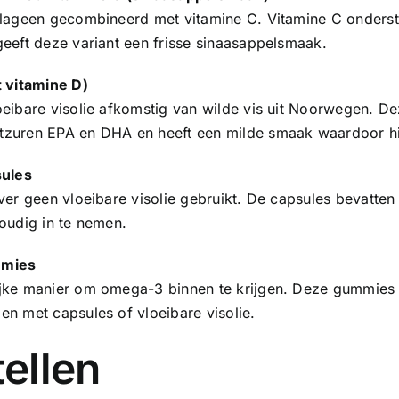
llageen gecombineerd met vitamine C. Vitamine C onderst
geeft deze variant een frisse sinaasappelsmaak.
 vitamine D)
oeibare visolie afkomstig van wilde vis uit Noorwegen. D
zuren EPA en DHA en heeft een milde smaak waardoor hij 
sules
ever geen vloeibare visolie gebruikt. De capsules bevat
oudig in te nemen.
mmies
jke manier om omega-3 binnen te krijgen. Deze gummies z
en met capsules of vloeibare visolie.
ellen