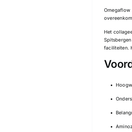
Omegaflow 
overeenkomt
Het collage
Spitsbergen
faciliteiten
Voor
Hoogwa
Onders
Belang
Aminoz