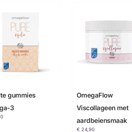
te gummies
OmegaFlow
ga-3
Viscollageen met
90
aardbeiensmaak
€
24,90