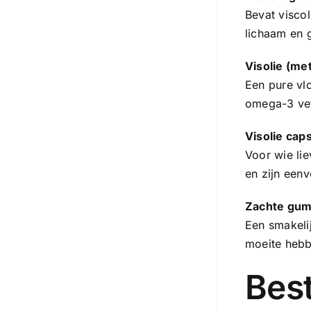
Bevat visco
lichaam en 
Visolie
(met
Een pure vl
omega-3 vet
Visolie cap
Voor wie li
en zijn eenv
Zachte gu
Een smakeli
moeite hebb
Best