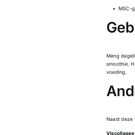
MSC-ge
Geb
Meng dageli
smoothie. H
voeding.
And
Naast deze 
Viscollagee