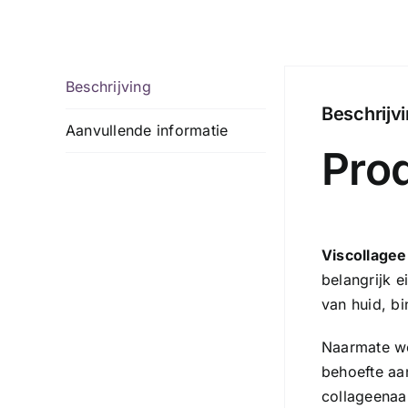
Beschrijving
Beschrijv
Aanvullende informatie
Pro
Viscollage
belangrijk e
van huid, b
Naarmate we
behoefte aa
collageenaa