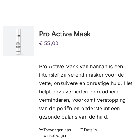
heeft
meerdere
variaties.
Deze
Pro Active Mask
optie
€
55,00
kan
gekozen
worden
Pro Active Mask van hannah is een
op
intensief zuiverend masker voor de
de
vette, onzuivere en onrustige huid. Het
productpagina
helpt onzuiverheden en roodheid
verminderen, voorkomt verstopping
van de poriën en ondersteunt een
gezonde balans van de huid.
Toevoegen aan
Details
winkelwagen