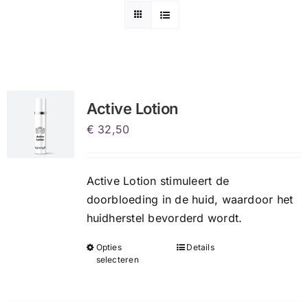
Active Lotion
€
32,50
Active Lotion stimuleert de
doorbloeding in de huid, waardoor het
huidherstel bevorderd wordt.
Opties
Details
Dit
selecteren
product
heeft
meerdere