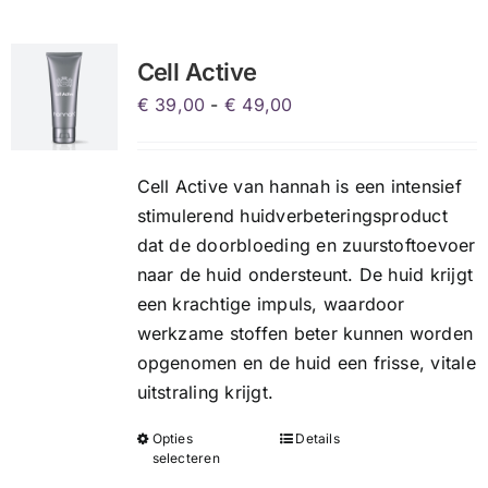
variaties.
Deze
Cell Active
optie
Prijsklasse:
€
39,00
-
€
49,00
kan
€ 39,00
gekozen
tot
worden
Cell Active van hannah is een intensief
€ 49,00
op
stimulerend huidverbeteringsproduct
de
dat de doorbloeding en zuurstoftoevoer
productpagina
naar de huid ondersteunt. De huid krijgt
een krachtige impuls, waardoor
werkzame stoffen beter kunnen worden
opgenomen en de huid een frisse, vitale
uitstraling krijgt.
Opties
Details
Dit
selecteren
product