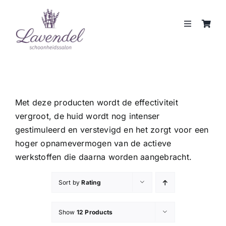
Skip
to
Toggle
content
Navigation
JOUW HUIDCOACH
BEHANDELINGEN
Met deze producten wordt de effectiviteit
vergroot, de huid wordt nog intenser
MERKEN
gestimuleerd en verstevigd en het zorgt voor een
hoger opnamevermogen van de actieve
WEBSHOP
werkstoffen die daarna worden aangebracht.
REVIEWS
Sort by
Rating
Show
12 Products
CONTACT