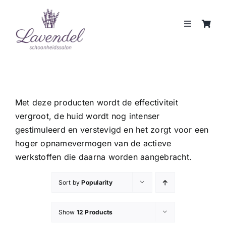
Skip
to
Toggle
content
Navigation
JOUW HUIDCOACH
BEHANDELINGEN
Met deze producten wordt de effectiviteit
vergroot, de huid wordt nog intenser
MERKEN
gestimuleerd en verstevigd en het zorgt voor een
hoger opnamevermogen van de actieve
WEBSHOP
werkstoffen die daarna worden aangebracht.
REVIEWS
Sort by
Popularity
Show
12 Products
CONTACT