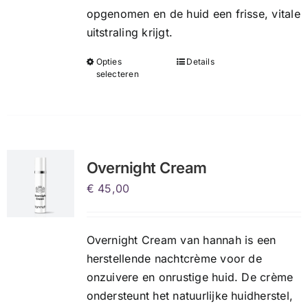
opgenomen en de huid een frisse, vitale
uitstraling krijgt.
Opties
Details
Dit
selecteren
product
heeft
meerdere
variaties.
Deze
Overnight Cream
optie
€
45,00
kan
gekozen
worden
Overnight Cream van hannah is een
op
herstellende nachtcrème voor de
de
onzuivere en onrustige huid. De crème
productpagina
ondersteunt het natuurlijke huidherstel,