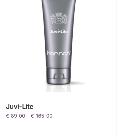
Juvi-Lite
Prijsklasse:
€
89,00
-
€
165,00
€ 89,00
tot