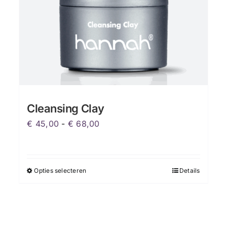
op
de
productpagina
Cleansing Clay
Prijsklasse:
€
45,00
-
€
68,00
€ 45,00
tot
€ 68,00
Opties selecteren
Details
Dit
product
heeft
meerdere
variaties.