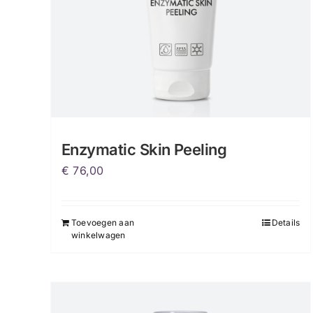
op
de
productpagina
Enzymatic Skin Peeling
€
76,00
Toevoegen aan
Details
winkelwagen