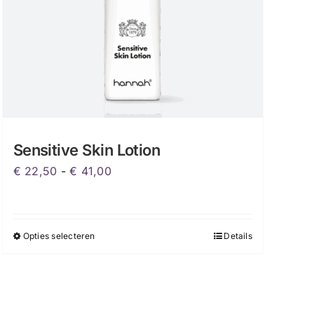
Sensitive Skin Lotion
Prijsklasse:
€
22,50
-
€
41,00
€ 22,50
tot
€ 41,00
Opties selecteren
Details
Dit
product
heeft
meerdere
variaties.