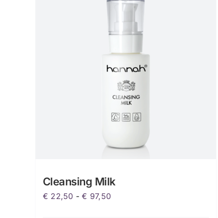
Cleansing Milk
Prijsklasse:
€
22,50
-
€
97,50
€ 22,50