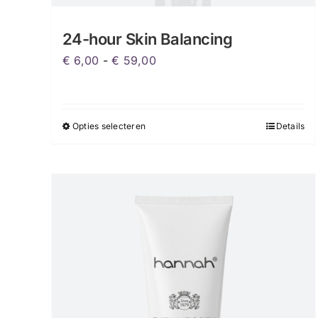
24-hour Skin Balancing
Prijsklasse:
€
6,00
-
€
59,00
€ 6,00
tot
€ 59,00
Opties selecteren
Details
Dit
product
heeft
meerdere
variaties.
Deze
optie
kan
gekozen
worden