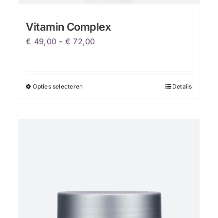
Vitamin Complex
Prijsklasse:
€
49,00
-
€
72,00
€ 49,00
tot
€ 72,00
Opties selecteren
Details
Dit
product
heeft
meerdere
variaties.
Deze
optie
kan
gekozen
worden