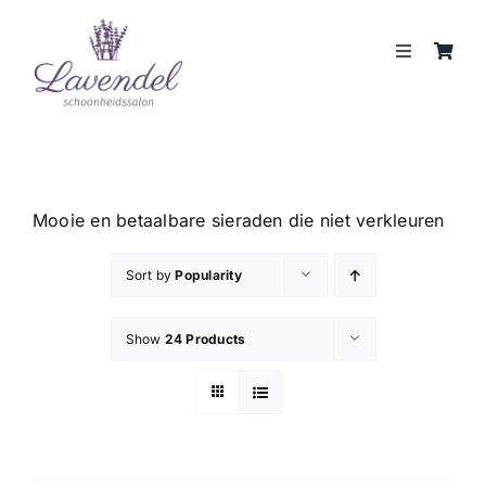
Skip
to
Toggle
content
Navigation
JOUW HUIDCOACH
BEHANDELINGEN
Mooie en betaalbare sieraden die niet verkleuren
MERKEN
Sort by
Popularity
WEBSHOP
Show
24 Products
REVIEWS
CONTACT